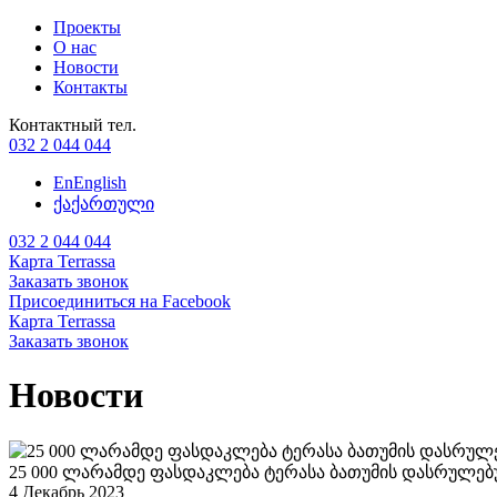
Проекты
О нас
Новости
Контакты
Контактный тел.
032 2 044 044
En
English
ქა
ქართული
032 2 044 044
Карта Terrassa
Заказать звонок
Присоединиться на Facebook
Карта Terrassa
Заказать звонок
Новости
25 000 ლარამდე ფასდაკლება ტერასა ბათუმის დასრულე
4 Декабрь 2023